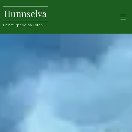
Hunnselva
En naturperle på Toten