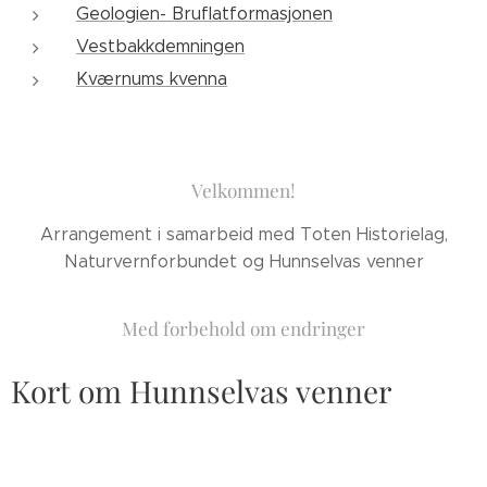
Geologien- Bruflatformasjonen
Vestbakkdemningen
Kværnums kvenna
Velkommen!
Arrangement i samarbeid med Toten Historielag,
Naturvernforbundet og Hunnselvas venner
Med forbehold om endringer
Kort om Hunnselvas venner
Hunnselvas venner jobber med å rydde turstier og
lager informasjonsskilt langs Hunnselva. Vi har startet