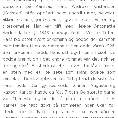
personer på Karlstad. Hans Andreas Kristiansen
(Karlstad) står oppført som: gaardbruger, selveier,
akkordarbeide, jordarbeide, graver aker, veiter og
træskemaker. Han var gift med Helene Antonette
Andersdatter, (f 1843 ) begge født i Vestre Toten.
Hans ble etter hvert enkemann og bodde der sammen
med familien til en av døtrene til han døde våren 1926.
Som enkemann hadde Hans sitt eget rom i huset. De
bodde trangt og i det andre rommet var det nok en
del ungeskrål. Et steinkast eller to vest for låven finnes
en stein med et lite sete som Hans brukte som
kvileplass. Den kvileplassen ble flittig brukt de siste åra
Hans levde. Den gjenværende familien, Augusta og
Kasper Karlsen hadde da fått 7 barn. De største barna
var i "tjeneste" og bodde på gårder i området. Det 8.
barnet ble født tidlig på sommeren noen uker før
stedet ble fraflyttet og familien tok over gården