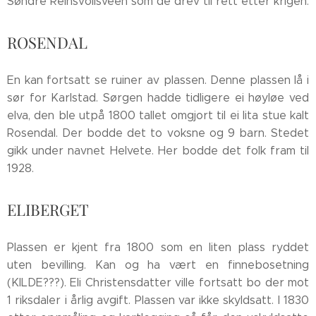
Søndre Reinsvollsveen som de drev til rett etter krigen.
ROSENDAL
En kan fortsatt se ruiner av plassen. Denne plassen lå i
sør for Karlstad. Sørgen hadde tidligere ei høyløe ved
elva, den ble utpå 1800 tallet omgjort til ei lita stue kalt
Rosendal. Der bodde det to voksne og 9 barn. Stedet
gikk under navnet Helvete. Her bodde det folk fram til
1928.
ELIBERGET
Plassen er kjent fra 1800 som en liten plass ryddet
uten bevilling. Kan og ha vært en finnebosetning
(KILDE???). Eli Christensdatter ville fortsatt bo der mot
1 riksdaler i årlig avgift. Plassen var ikke skyldsatt. I 1830