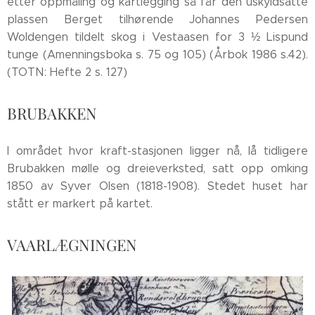
etter oppmåling og kartlegging så får den uskyldsatte
plassen Berget tilhørende Johannes Pedersen
Woldengen tildelt skog i Vestaasen for 3 ½ Lispund
tunge (Amenningsboka s. 75 og 105) (Årbok 1986 s.42).
(TOTN: Hefte 2 s. 127)
BRUBAKKEN
I området hvor kraft-stasjonen ligger nå, lå tidligere
Brubakken mølle og dreieverksted, satt opp omking
1850 av Syver Olsen (1818-1908). Stedet huset har
stått er markert på kartet.
VAARLÆGNINGEN