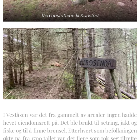
Ved hustuftene til Karlstad
I Veståsen var det fra gammelt av arealer ingen hadde
hevet eiendomsrett på. Det ble brukt til setring, jakt og
fiske og til å finne brensel. Etterhvert som befolkningen
økte på fra 1700 tallet var det flere som tok seg tilrette