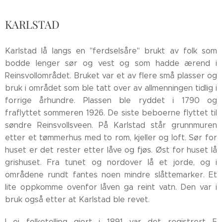
KARLSTAD
Karlstad lå langs en "ferdselsåre" brukt av folk som
bodde lenger sør og vest og som hadde ærend i
Reinsvollområdet. Bruket var et av flere små plasser og
bruk i området som ble tatt over av allmenningen tidlig i
forrige århundre. Plassen ble ryddet i 1790 og
fraflyttet sommeren 1926. De siste beboerne flyttet til
søndre Reinsvollsveen. På Karlstad står grunnmuren
etter et tømmerhus med to rom, kjeller og loft. Sør for
huset er det rester etter låve og fjøs. Øst for huset lå
grishuset. Fra tunet og nordover lå et jorde, og i
områdene rundt fantes noen mindre slåttemarker. Et
lite oppkomme ovenfor låven ga reint vatn. Den var i
bruk også etter at Karlstad ble revet.
I ei folketelling gjort i 1891 var det registrert 5