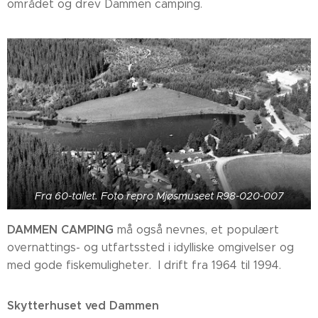
området og drev Dammen camping.
Fra 60-tallet. Foto repro Mjøsmuseet R98-020-007
DAMMEN CAMPING
må også nevnes, et populært
overnattings- og utfartssted i idylliske omgivelser og
med gode fiskemuligheter. I drift fra 1964 til 1994.
Skytterhuset ved Dammen