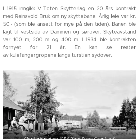
I 1915 inngikk V-Toten Skytterlag en 20 års kontrakt
med Reinsvold Bruk om ny skyttebane. Årlig leie var kr.
50,- (som ble ansett for mye på den tiden). Banen ble
lagt til vestsida av Dammen og sørover. Skyteavstand
var 100 m, 200 m og 400 m. I 1934 ble kontrakten
fornyet for 21 år. En kan se rester
av kulefangergropene langs turstien sydover.
Skytterhuset ca 1954 (foto Rune Granlund)