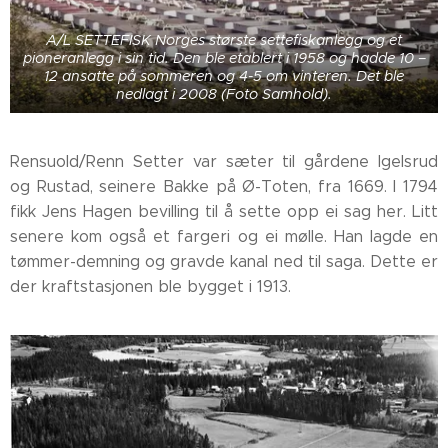
A/L SETTEFISK Norges største settefiskanlegg og et
pioneranlegg i sin tid. Den ble etablert i 1958 og hadde 10 –
12 ansatte på sommeren og 4-5 om vinteren. Det ble
nedlagt i 2008 (Foto Samhold).
Rensuold/Renn Setter var sæter til gårdene Igelsrud
og Rustad, seinere Bakke på Ø-Toten, fra 1669. I 1794
fikk Jens Hagen bevilling til å sette opp ei sag her. Litt
senere kom også et fargeri og ei mølle. Han lagde en
tømmer-demning og gravde kanal ned til saga. Dette er
der kraftstasjonen ble bygget i 1913.