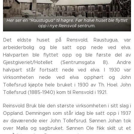
Her ser en "Raustugua" til høgre. Før halve huset ble flyttet
opp i nye Reinsvoll sentrum.
Det eldste huset på Rensvold, Raustugua, var
arbeiderbolig og ble satt opp nede ved elva.
Halvparten ble flyttet opp og ble første del av
Gjestgiveriet/Hotellet (Sentrumsgata 8). Andre
halvpart står fortsatt nede ved elva. I 1930 var
virksomheten nede ved elva opphørt og John
Tollefsrud kjøpte hele bruket i 1930 av Th. Hoel. John
Tollefsrud (1885-1940) kom til Rensvold i 1921.
Reinsvold Bruk ble den største virksomheten i sitt slag i
Oppland. Demningen som står idag ble satt opp i 1937
av daværende eier John Tollefsrud. Sønnen Johan tok
over Mølla og sagbruket. Sønnen Ole fikk skilt ut et