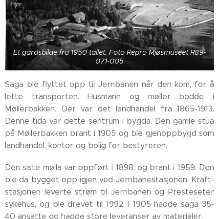
Et gardsbilde fra 1950 tallet. Foto Repro Mjøsmuseet R89-
071-005
Saga ble flyttet opp til Jernbanen når den kom, for å
lette transporten. Husmann og møller bodde i
Møllerbakken. Der var det landhandel fra 1865-1913.
Denne tida var dette sentrum i bygda. Den gamle stua
på Møllerbakken brant i 1905 og ble gjenoppbygd som
landhandel, kontor og bolig for bestyreren.
Den siste mølla var oppført i 1898, og brant i 1959. Den
ble da bygget opp igjen ved Jernbanestasjonen. Kraft-
stasjonen leverte strøm til Jernbanen og Presteseter
sykehus, og ble drevet til 1992. I 1905 hadde saga 35-
40 ansatte og hadde store leveranser av materialer.