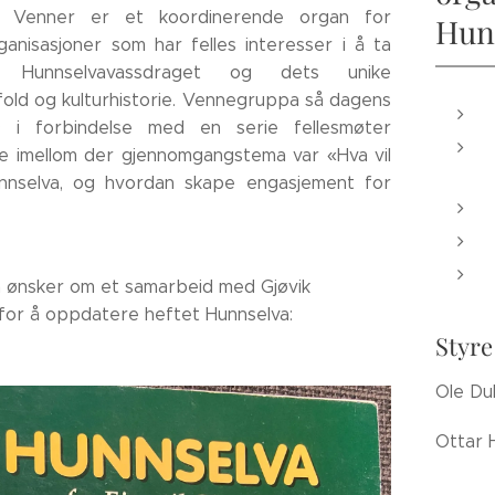
s Venner er et koordinerende organ for
Hun
organisasjoner som har felles interesser i å ta
Hunnselvavassdraget og dets unike
old og kulturhistorie. Vennegruppa så dagens
9 i forbindelse med en serie fellesmøter
e imellom der gjennomgangstema var «Hva vil
nnselva, og hvordan skape engasjement for
å ønsker om et samarbeid med Gjøvik
 for å oppdatere heftet Hunnselva:
Styre
Ole Dul
Ottar 