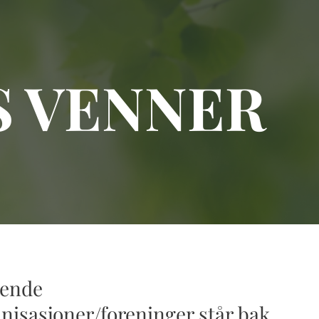
S VENNER
gende
nisasjoner/foreninger står bak