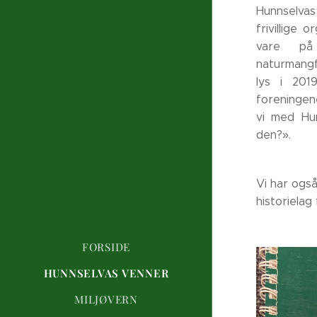
Hunnselva
frivillige 
vare på 
naturmangf
lys i 201
foreningen
vi med Hu
den?».
Vi har ogs
historielag
FORSIDE
HUNNSELVAS VENNER
MILJØVERN