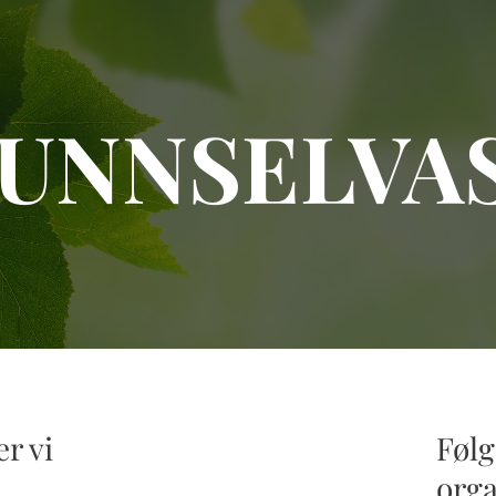
UNNSELVA
r vi
Føl
orga