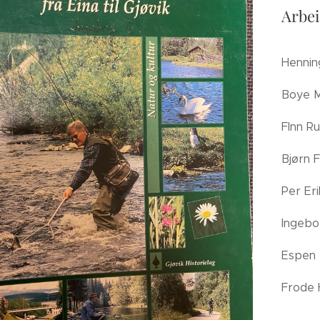
Arbe
Hennin
Boye 
FInn Ru
Bjørn 
Per Er
Ingebo
Espen 
Frode 