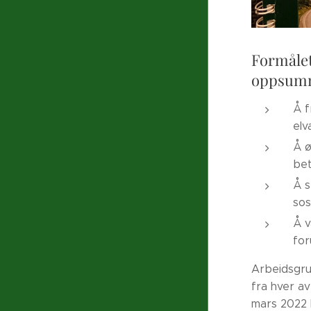
Formålet
oppsum
Å f
elva
Å ø
bet
Å s
sos
Å v
for
Arbeidsgru
fra hver av
mars 2022 