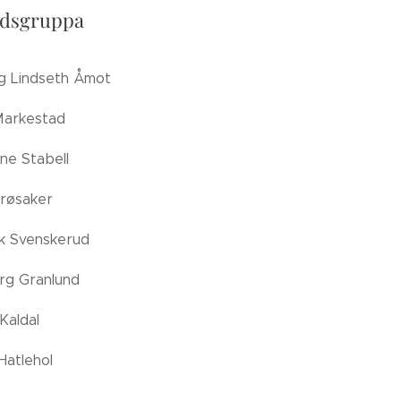
idsgruppa
g Lindseth Åmot
Markestad
ne Stabell
Frøsaker
ik Svenskerud
rg Granlund
Kaldal
Hatlehol