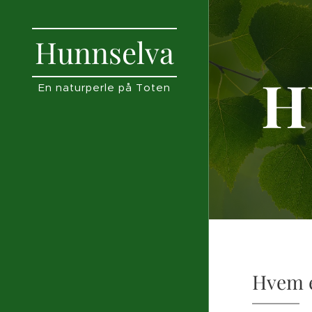
Hunnselva
H
En naturperle på Toten
Hvem e